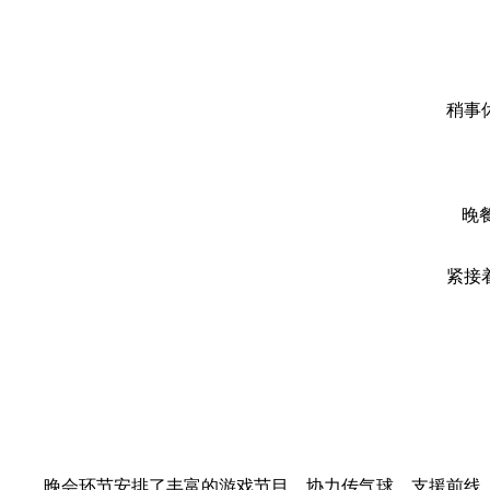
稍事
晚
紧接
晚会环节安排了丰富的游戏节目，协力传气球、支援前线