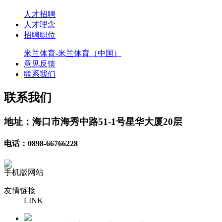
人才招聘
人才理念
招聘职位
米兰体育-米兰体育（中国）
意见反馈
联系我们
联系我们
地址：海口市海秀中路51-1号星华大厦20层
电话：0898-66766228
手机版网站
友情链接
LINK