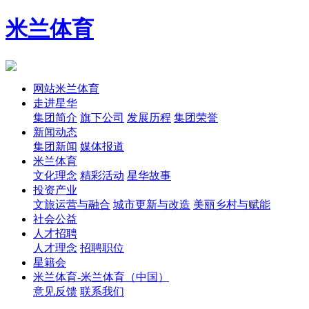
米兰体育
网站米兰体育
走进星华
集团简介
旗下公司
发展历程
集团荣誉
新闻动态
集团新闻
媒体报道
米兰体育
文化理念
精彩活动
星华故事
投资产业
文旅运营与融合
城市更新与改造
美丽乡村与赋能
社会公益
人才招聘
人才理念
招聘职位
星籍会
米兰体育-米兰体育（中国）
意见反馈
联系我们