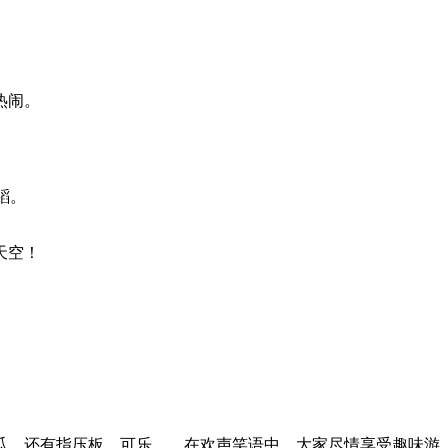
热闹。
蹈。
天空！
瓜，还有指压板，可乐……在欢声笑语中，大家尽情享受趣味游