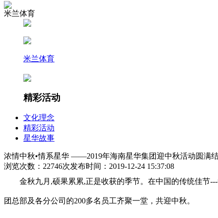
米兰体育
米兰体育
精彩活动
文化理念
精彩活动
星华故事
浓情中秋•情系星华 ——2019年海南星华集团迎中秋活动圆满
浏览次数：22746次
发布时间：2019-12-24 15:37:08
金秋九月,硕果累累,正是收获的季节。在中国的传统佳节--
团总部及各分公司的200多名员工齐聚一堂，共迎中秋。